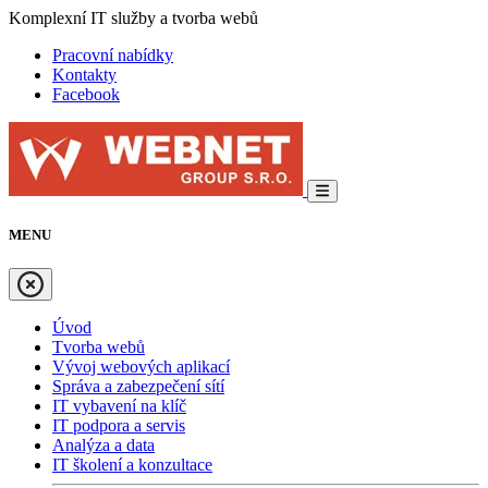
Komplexní IT služby a tvorba webů
Pracovní nabídky
Kontakty
Facebook
MENU
Úvod
Tvorba webů
Vývoj webových aplikací
Správa a zabezpečení sítí
IT vybavení na klíč
IT podpora a servis
Analýza a data
IT školení a konzultace