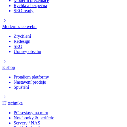
Moderní prezentace
Rychlá a bezpečná
SEO ready
Modernizace webu
Zrychlení
Redesign
SEO
Úpravy obsahu
E-shop
Pronájem platformy
Nastavení prodeje
Spuštění
IT technika
PC sestavy na míru
Notebooky & periferie
Servery / NAS