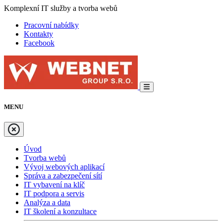
Komplexní IT služby a tvorba webů
Pracovní nabídky
Kontakty
Facebook
MENU
Úvod
Tvorba webů
Vývoj webových aplikací
Správa a zabezpečení sítí
IT vybavení na klíč
IT podpora a servis
Analýza a data
IT školení a konzultace