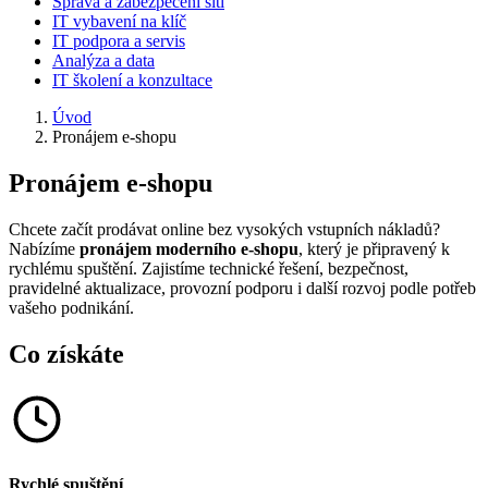
Správa a zabezpečení sítí
IT vybavení na klíč
IT podpora a servis
Analýza a data
IT školení a konzultace
Úvod
Pronájem e-shopu
Pronájem e-shopu
Chcete začít prodávat online bez vysokých vstupních nákladů?
Nabízíme
pronájem moderního e-shopu
, který je připravený k
rychlému spuštění. Zajistíme technické řešení, bezpečnost,
pravidelné aktualizace, provozní podporu i další rozvoj podle potřeb
vašeho podnikání.
Co získáte
Rychlé spuštění